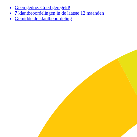
Geen gedoe. Goed geregeld!
7
klantbeoordelingen in de laatste 12 maanden
Gemiddelde klantbeoordeling