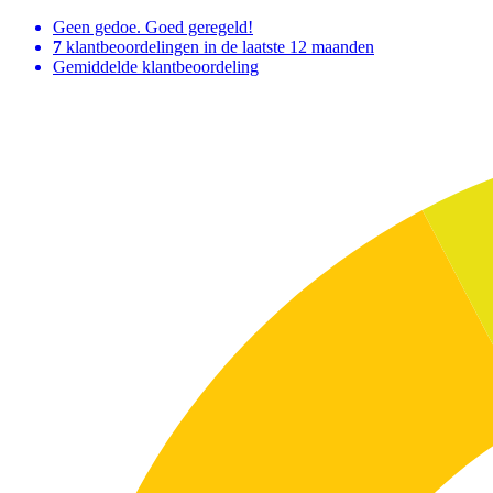
Geen gedoe. Goed geregeld!
7
klantbeoordelingen in de laatste 12 maanden
Gemiddelde klantbeoordeling