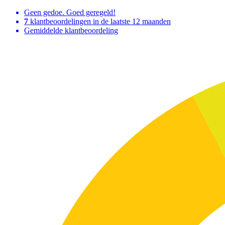
Geen gedoe. Goed geregeld!
7
klantbeoordelingen in de laatste 12 maanden
Gemiddelde klantbeoordeling