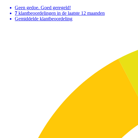
Geen gedoe. Goed geregeld!
7
klantbeoordelingen in de laatste 12 maanden
Gemiddelde klantbeoordeling