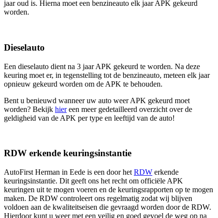
jaar oud is. Hierna moet een benzineauto elk jaar APK gekeurd
worden.
Dieselauto
Een dieselauto dient na 3 jaar APK gekeurd te worden. Na deze
keuring moet er, in tegenstelling tot de benzineauto, meteen elk jaar
opnieuw gekeurd worden om de APK te behouden.
Bent u benieuwd wanneer uw auto weer APK gekeurd moet
worden? Bekijk
hier
een meer gedetailleerd overzicht over de
geldigheid van de APK per type en leeftijd van de auto!
RDW erkende keuringsinstantie
AutoFirst Herman in Eede is een door het
RDW
erkende
keuringsinstantie. Dit geeft ons het recht om officiële APK
keuringen uit te mogen voeren en de keuringsrapporten op te mogen
maken. De RDW controleert ons regelmatig zodat wij blijven
voldoen aan de kwaliteitseisen die gevraagd worden door de RDW.
Hierdoor kunt u weer met een veilig en goed gevoel de weg op na