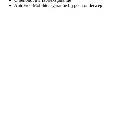
U behoudt uw fabrieksgarantie
AutoFirst Mobiliteitsgarantie bij pech onderweg