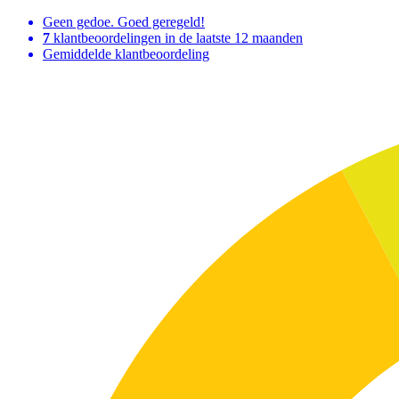
Geen gedoe. Goed geregeld!
7
klantbeoordelingen in de laatste 12 maanden
Gemiddelde klantbeoordeling